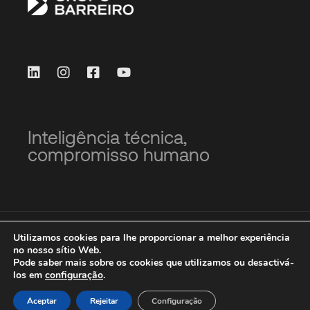
Inteligência técnica,
compromisso humano
© Grupo Barreiro 2023
Utilizamos cookies para lhe proporcionar a melhor experiência
no nosso sítio Web.
Pode saber mais sobre os cookies que utilizamos ou desactivá-
Emprego
Localização e contato
Proteção de
los em
configuração
.
dados
Política de cookies
Política de qualidade
Condições gerais de venda PT
Aceptar
Rejeitar
Configuração