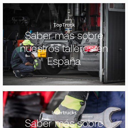
TopTruck
Saber más sobre
nuestros talleres en
España
Intertrucks
Saber más sobre