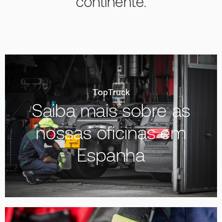
continente.
TopTruck
Saiba mais sobre as
nossas oficinas em
Espanha